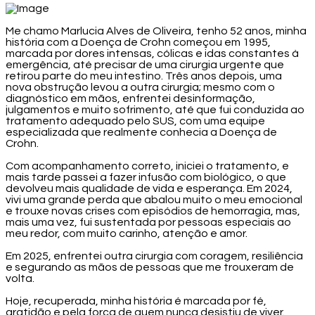
Me chamo Marlucia Alves de Oliveira, tenho 52 anos, minha
história com a Doença de Crohn começou em 1995,
marcada por dores intensas, cólicas e idas constantes à
emergência, até precisar de uma cirurgia urgente que
retirou parte do meu intestino. Três anos depois, uma
nova obstrução levou a outra cirurgia; mesmo com o
diagnóstico em mãos, enfrentei desinformação,
julgamentos e muito sofrimento, até que fui conduzida ao
tratamento adequado pelo SUS, com uma equipe
especializada que realmente conhecia a Doença de
Crohn.
Com acompanhamento correto, iniciei o tratamento, e
mais tarde passei a fazer infusão com biológico, o que
devolveu mais qualidade de vida e esperança. Em 2024,
vivi uma grande perda que abalou muito o meu emocional
e trouxe novas crises com episódios de hemorragia, mas,
mais uma vez, fui sustentada por pessoas especiais ao
meu redor, com muito carinho, atenção e amor.
Em 2025, enfrentei outra cirurgia com coragem, resiliência
e segurando as mãos de pessoas que me trouxeram de
volta.
Hoje, recuperada, minha história é marcada por fé,
gratidão e pela força de quem nunca desistiu de viver.